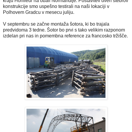
kraju Honfleur na obali Normandije. Postavitev dveh stebrov
konstrukcije smo uspešno testirali na naši lokaciji v
Polhovem Gradcu v mesecu juliju.
V septembru se začne montaža šotora, ki bo trajala
predvidoma 3 tedne. Šotor bo prvi s tako velikim razponom
izdelan pri nas in pomembna reference za francosko tržišče.