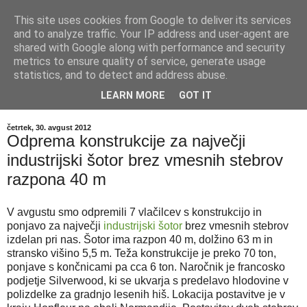
This site uses cookies from Google to deliver its services
Industrijski šotori |
and to analyze traffic. Your IP address and user-agent are
shared with Google along with performance and security
Skladiščni šotori
metrics to ensure quality of service, generate usage
statistics, and to detect and address abuse.
Blog podjetja Schwarzmann d.o.o.
LEARN MORE
GOT IT
četrtek, 30. avgust 2012
Odprema konstrukcije za največji
industrijski šotor brez vmesnih stebrov
razpona 40 m
V avgustu smo odpremili 7 vlačilcev s konstrukcijo in
ponjavo za največji
industrijski šotor
brez vmesnih stebrov
izdelan pri nas. Šotor ima razpon 40 m, dolžino 63 m in
stransko višino 5,5 m. Teža konstrukcije je preko 70 ton,
ponjave s končnicami pa cca 6 ton. Naročnik je francosko
podjetje Silverwood, ki se ukvarja s predelavo hlodovine v
polizdelke za gradnjo lesenih hiš. Lokacija postavitve je v